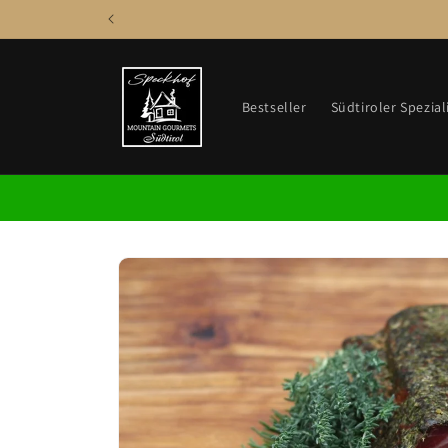
Direkt
zum
Inhalt
Bestseller
Südtiroler Spezial
Zu
Produktinformationen
springen