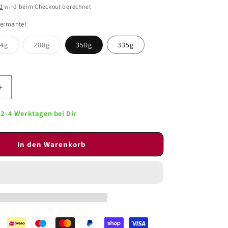
d
wird beim Checkout berechnet
termantel
Variante
Variante
14g
280g
350g
335g
ft
ausverkauft
ausverkauft
oder
oder
nicht
nicht
verfügbar
verfügbar
Erhöhe
die
Menge
n 2-4 Werktagen bei Dir
für
k
Kaiserspeck
In den Warenkorb
im
el
Kräutermantel