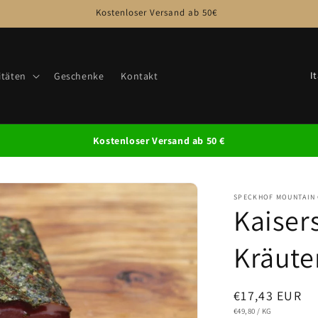
Kostenloser Versand ab 50€
L
itäten
Geschenke
Kontakt
a
n
d
Kostenloser Versand ab 50 €
/
R
SPECKHOF MOUNTAIN
e
Kaiser
g
i
Kräute
o
n
Normaler
€17,43 EUR
GRUNDPREIS
PRO
€49,80
/
KG
Preis