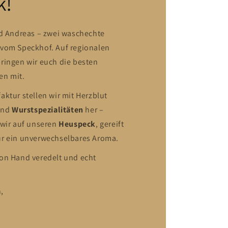
k!
nd Andreas – zwei waschechte
vom Speckhof. Auf regionalen
ringen wir euch die besten
en mit.
ktur stellen wir mit Herzblut
 und
Wurstspezialitäten
her –
 wir auf unseren
Heuspeck
, gereift
ür ein unverwechselbares Aroma.
on Hand veredelt und echt
,