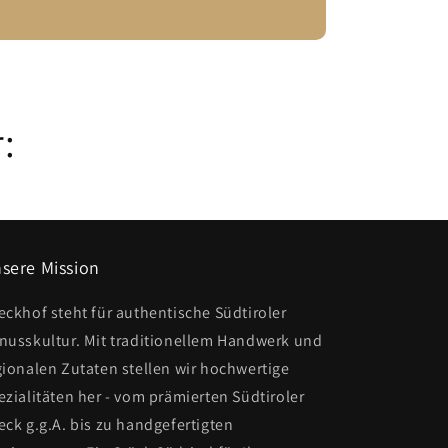
:
sere Mission
eckhof steht für authentische Südtiroler
nusskultur. Mit traditionellem Handwerk und
gionalen Zutaten stellen wir hochwertige
ezialitäten her - vom prämierten Südtiroler
eck g.g.A. bis zu handgefertigten