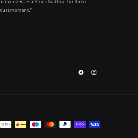
minwurzen. Ein Stück Südtirol für Ihren
nussmoment."
Facebook
Instagram
ngsmethoden