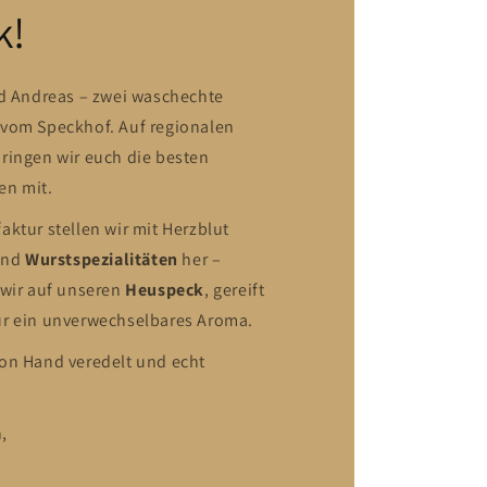
k!
nd Andreas – zwei waschechte
vom Speckhof. Auf regionalen
ringen wir euch die besten
en mit.
ktur stellen wir mit Herzblut
 und
Wurstspezialitäten
her –
 wir auf unseren
Heuspeck
, gereift
ür ein unverwechselbares Aroma.
on Hand veredelt und echt
,