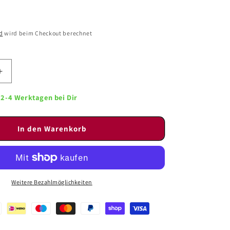
d
wird beim Checkout berechnet
Erhöhe
die
Menge
n 2-4 Werktagen bei Dir
für
a
Trentingrana
In den Warenkorb
D.O.P.
-
Grana
Padano
300g
;
Weitere Bezahlmöglichkeiten
mind.
20
Monate