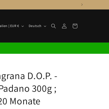
S
Einloggen
Warenkorb
Italien | EUR €
Deutsch
p
r
a
c
h
e
grana D.O.P. -
Padano 300g ;
20 Monate