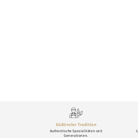
in
Modal
öffnen
Südtiroler Tradition
Authentische Spezialitäten seit
U
Generationen.