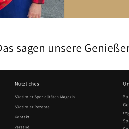
Das sagen unsere Genießer
Nützliches
Un
Sp
Südtiroler Spezialitäten Magazin
Ge
Südtiroler Rezepte
re
Kontakt
Sp
Versand
Sp