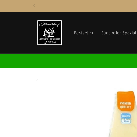
Direkt
zum
Inhalt
Bestseller
Südtiroler Spezial
Zu
Produktinformationen
springen