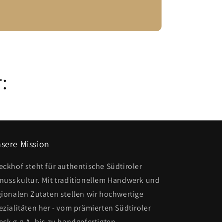
:
sere Mission
eckhof steht für authentische Südtiroler
nusskultur. Mit traditionellem Handwerk und
gionalen Zutaten stellen wir hochwertige
ezialitäten her - vom prämierten Südtiroler
eck g.g.A. bis zu handgefertigten